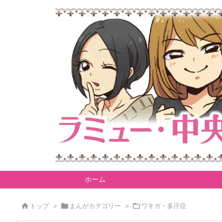
ホーム

トップ
>

まんがカテゴリー
>

ワキガ・多汗症