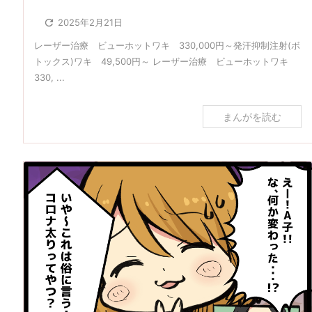

2025年2月21日
レーザー治療 ビューホットワキ 330,000円～発汗抑制注射(ボ
トックス)ワキ 49,500円～ レーザー治療 ビューホットワキ
330, ...
まんがを読む