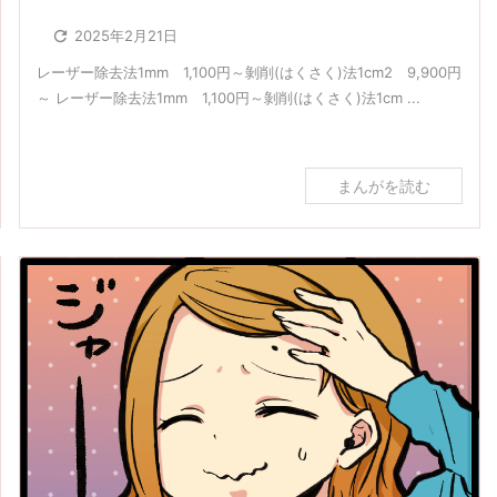

2025年2月21日
レーザー除去法1mm 1,100円～剝削(はくさく)法1cm2 9,900円
～ レーザー除去法1mm 1,100円～剝削(はくさく)法1cm ...
まんがを読む