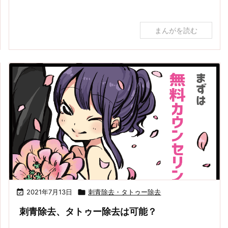
まんがを読む

2021年7月13日

刺青除去・タトゥー除去
刺青除去、タトゥー除去は可能？