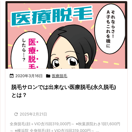

2020年3月16日

医療脱毛
脱毛サロンでは出来ない医療脱毛(永久脱毛)
とは？

2025年2月21日
全身脱毛(顔＋VIO含)5回319,000円～ ※秋葉原院わき1回1,600円
～ ※横浜院 全身脱毛(顔＋VIO含)5回319,000円～ ...