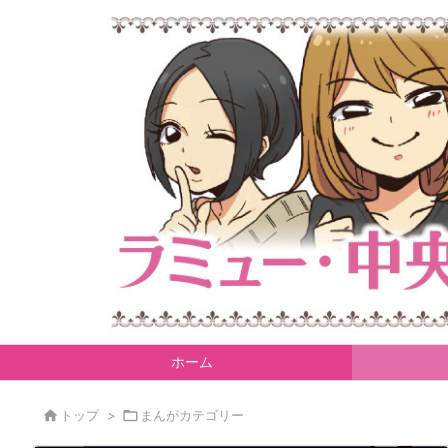
ホーム

トップ
>

まんがカテゴリー