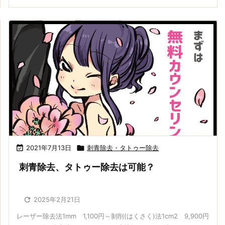

2021年7月13日

刺青除去・タトゥー除去
刺青除去、タトゥー除去は可能？

2025年2月21日
レーザー除去法1mm 1,100円～剝削(はくさく)法1cm2 9,900円