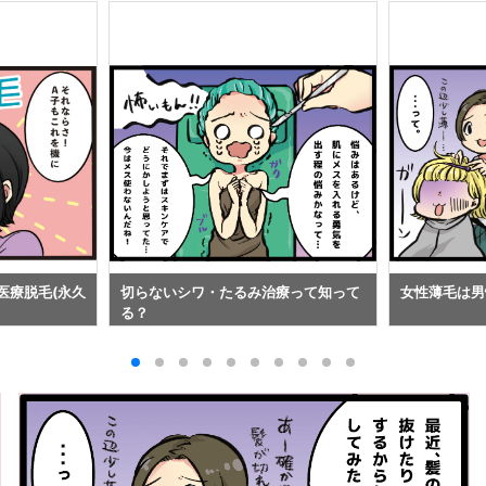
医療脱毛(永久
切らないシワ・たるみ治療って知って
女性薄毛は男
る？