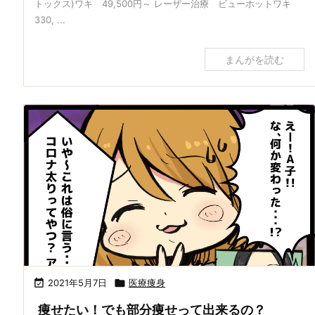
トックス)ワキ 49,500円～ レーザー治療 ビューホットワキ
330, ...
まんがを読む

2021年5月7日

医療痩身
痩せたい！でも部分痩せって出来るの？