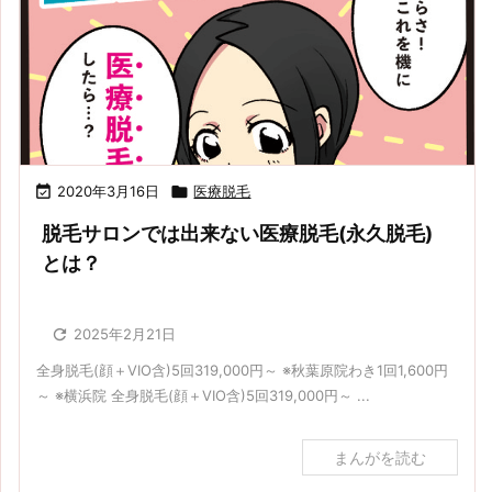

2020年3月16日

医療脱毛
脱毛サロンでは出来ない医療脱毛(永久脱毛)
とは？

2025年2月21日
全身脱毛(顔＋VIO含)5回319,000円～ ※秋葉原院わき1回1,600円
～ ※横浜院 全身脱毛(顔＋VIO含)5回319,000円～ ...
まんがを読む