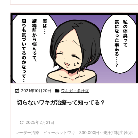

2021年10月20日

ワキガ・多汗症
切らないワキガ治療って知ってる？

2025年2月21日
レーザー治療 ビューホットワキ 330,000円～発汗抑制注射(ボ