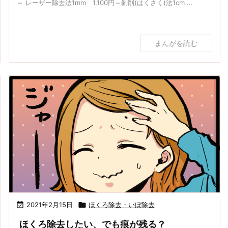
～ レーザー除去法1mm 1,100円～剝削(はくさく)法1cm ...
まんがを読む

2021年2月15日

ほくろ除去・いぼ除去
ほくろ除去したい、でも痕が残る？